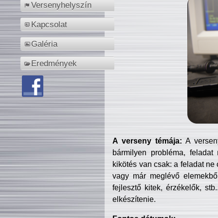
Versenyhelyszín
Kapcsolat
Galéria
Eredmények
A verseny témája:
A verseny
bármilyen probléma, feladat
kikötés van csak: a feladat ne
vagy már meglévő elemekből ö
fejlesztő kitek, érzékelők, st
elkészítenie.