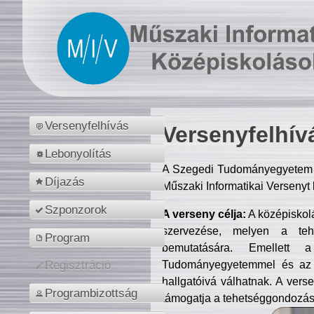
Versenyfelhívás
Versenyfelhív
Lebonyolítás
A Szegedi Tudományegyetem M
Díjazás
Műszaki Informatikai Versenyt
Szponzorok
A verseny célja:
A középiskol
szervezése, melyen a tehe
Program
bemutatására. Emellett 
Tudományegyetemmel és az o
Regisztráció
hallgatóivá válhatnak. A verse
Programbizottság
támogatja a tehetséggondozást