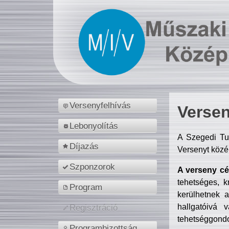
Versenyfelhívás
Versen
Lebonyolítás
A Szegedi Tu
Díjazás
Versenyt közé
Szponzorok
A verseny cél
tehetséges, k
Program
kerülhetnek 
hallgatóivá 
Regisztráció
tehetséggondo
Programbizottság