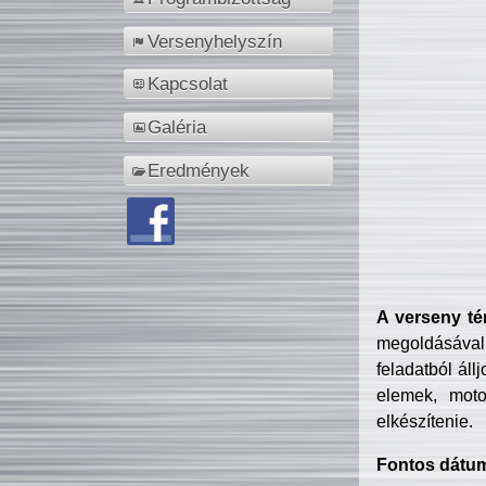
Versenyhelyszín
Kapcsolat
Galéria
Eredmények
A verseny té
megoldásával
feladatból áll
elemek, motor
elkészítenie.
Fontos dátu