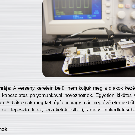
mája:
A verseny keretein belül nem kötjük meg a diákok kezét 
 kapcsolatos pályamunkával nevezhetnek. Egyetlen kikötés 
jon. A diákoknak meg kell építeni, vagy már meglévő elemekből ö
ok, fejlesztő kitek, érzékelők, stb...), amely működtetésé
mok: