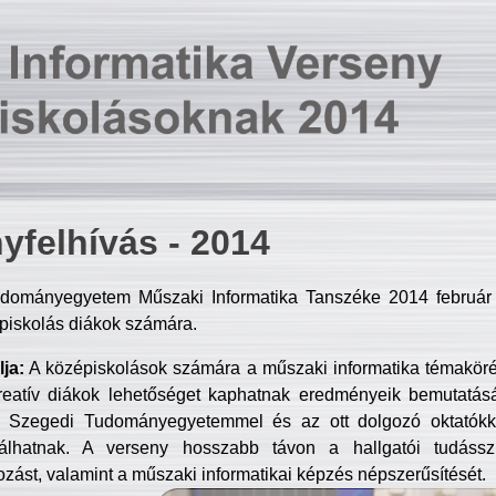
yfelhívás - 2014
dományegyetem Műszaki Informatika Tanszéke 2014 február 2
piskolás diákok számára.
ja:
A középiskolások számára a műszaki informatika témakör
reatív diákok lehetőséget kaphatnak eredményeik bemutatásá
a Szegedi Tudományegyetemmel és az ott dolgozó oktatókka
válhatnak. A verseny hosszabb távon a hallgatói tudásszi
zást, valamint a műszaki informatikai képzés népszerűsítését.