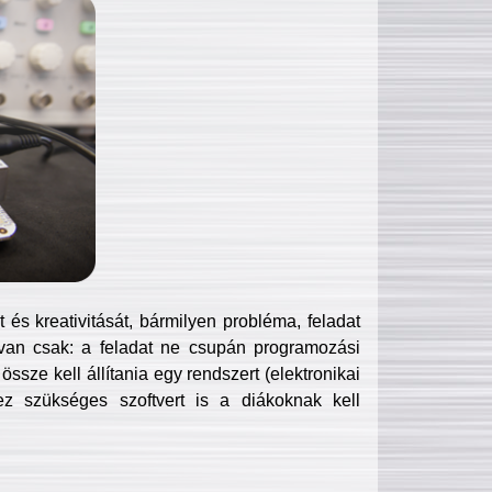
és kreativitását, bármilyen probléma, feladat
van csak: a feladat ne csupán programozási
ssze kell állítania egy rendszert (elektronikai
hez szükséges szoftvert is a diákoknak kell