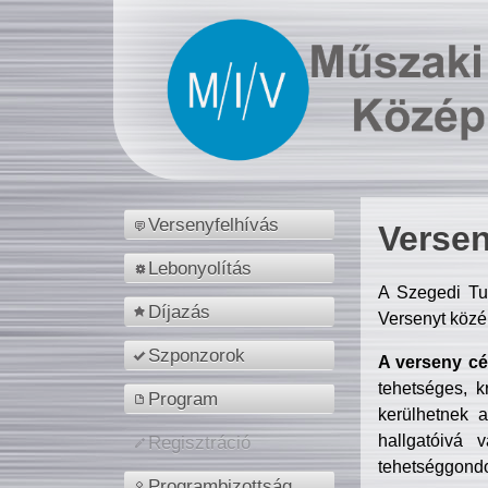
Versenyfelhívás
Versen
Lebonyolítás
A Szegedi Tu
Díjazás
Versenyt közé
Szponzorok
A verseny cél
tehetséges, k
Program
kerülhetnek 
hallgatóivá 
Regisztráció
tehetséggondo
Programbizottság