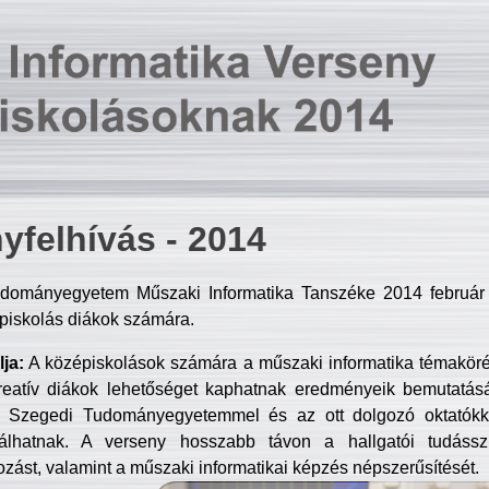
yfelhívás - 2014
dományegyetem Műszaki Informatika Tanszéke 2014 február 2
piskolás diákok számára.
ja:
A középiskolások számára a műszaki informatika témakör
reatív diákok lehetőséget kaphatnak eredményeik bemutatásá
a Szegedi Tudományegyetemmel és az ott dolgozó oktatókka
válhatnak. A verseny hosszabb távon a hallgatói tudásszi
zást, valamint a műszaki informatikai képzés népszerűsítését.