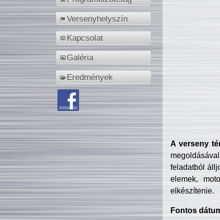
Versenyhelyszín
Kapcsolat
Galéria
Eredmények
A verseny té
megoldásával
feladatból áll
elemek, motor
elkészítenie.
Fontos dátu