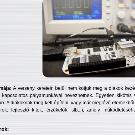
mája:
A verseny keretein belül nem kötjük meg a diákok kezét 
 kapcsolatos pályamunkával nevezhetnek. Egyetlen kikötés 
jon. A diákoknak meg kell építeni, vagy már meglévő elemekből ö
ok, fejlesztő kitek, érzékelők, stb...), amely működtetésé
mok: