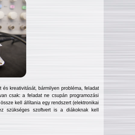
és kreativitását, bármilyen probléma, feladat
van csak: a feladat ne csupán programozási
ssze kell állítania egy rendszert (elektronikai
hez szükséges szoftvert is a diákoknak kell