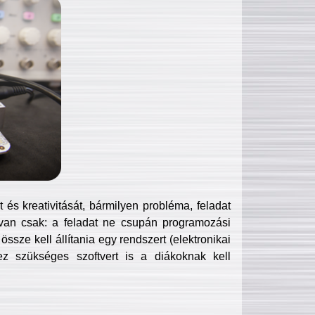
és kreativitását, bármilyen probléma, feladat
van csak: a feladat ne csupán programozási
ssze kell állítania egy rendszert (elektronikai
hez szükséges szoftvert is a diákoknak kell