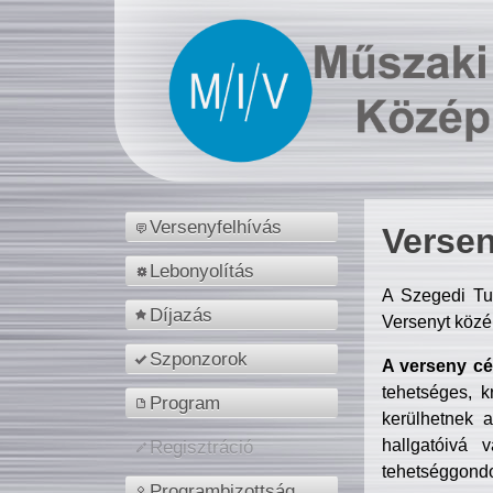
Versenyfelhívás
Versen
Lebonyolítás
A Szegedi Tu
Díjazás
Versenyt közé
Szponzorok
A verseny cél
tehetséges, k
Program
kerülhetnek 
hallgatóivá 
Regisztráció
tehetséggondo
Programbizottság