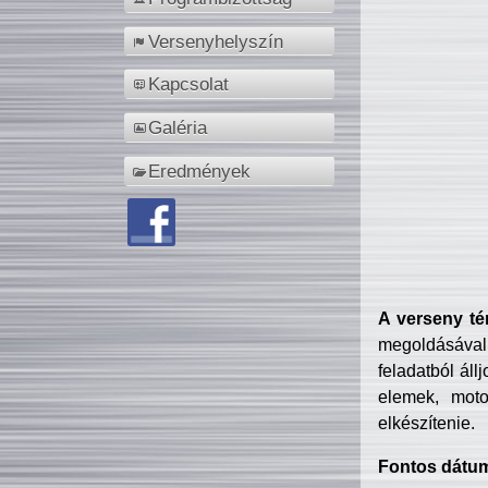
Versenyhelyszín
Kapcsolat
Galéria
Eredmények
A verseny té
megoldásával
feladatból áll
elemek, motor
elkészítenie.
Fontos dátu