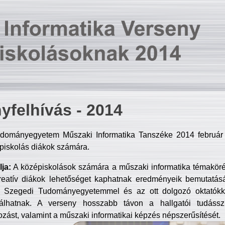
yfelhívás - 2014
dományegyetem Műszaki Informatika Tanszéke 2014 február 2
piskolás diákok számára.
ja:
A középiskolások számára a műszaki informatika témakör
reatív diákok lehetőséget kaphatnak eredményeik bemutatásá
a Szegedi Tudományegyetemmel és az ott dolgozó oktatókka
válhatnak. A verseny hosszabb távon a hallgatói tudásszi
zást, valamint a műszaki informatikai képzés népszerűsítését.