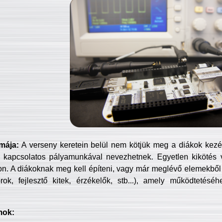
mája:
A verseny keretein belül nem kötjük meg a diákok kezét 
 kapcsolatos pályamunkával nevezhetnek. Egyetlen kikötés 
jon. A diákoknak meg kell építeni, vagy már meglévő elemekből ö
ok, fejlesztő kitek, érzékelők, stb...), amely működtetésé
mok: