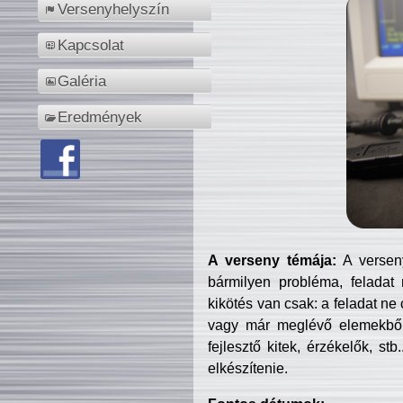
Versenyhelyszín
Kapcsolat
Galéria
Eredmények
A verseny témája:
A verseny
bármilyen probléma, feladat
kikötés van csak: a feladat ne
vagy már meglévő elemekből ö
fejlesztő kitek, érzékelők, st
elkészítenie.