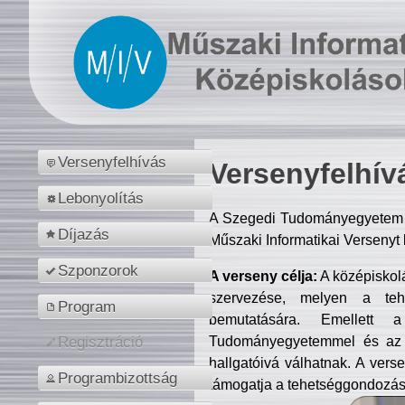
Versenyfelhívás
Versenyfelhív
Lebonyolítás
A Szegedi Tudományegyetem M
Díjazás
Műszaki Informatikai Versenyt
Szponzorok
A verseny célja:
A középiskol
szervezése, melyen a tehe
Program
bemutatására. Emellett 
Tudományegyetemmel és az o
Regisztráció
hallgatóivá válhatnak. A verse
Programbizottság
támogatja a tehetséggondozást