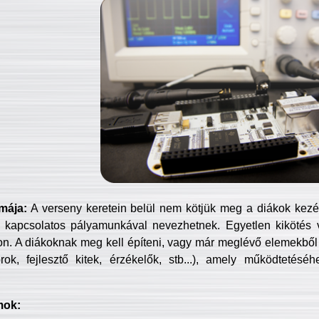
mája:
A verseny keretein belül nem kötjük meg a diákok kezét 
 kapcsolatos pályamunkával nevezhetnek. Egyetlen kikötés 
jon. A diákoknak meg kell építeni, vagy már meglévő elemekből ö
ok, fejlesztő kitek, érzékelők, stb...), amely működtetésé
mok: