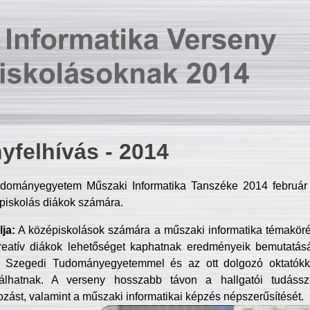
yfelhívás - 2014
dományegyetem Műszaki Informatika Tanszéke 2014 február 2
piskolás diákok számára.
ja:
A középiskolások számára a műszaki informatika témakör
reatív diákok lehetőséget kaphatnak eredményeik bemutatásá
a Szegedi Tudományegyetemmel és az ott dolgozó oktatókka
válhatnak. A verseny hosszabb távon a hallgatói tudásszi
zást, valamint a műszaki informatikai képzés népszerűsítését.