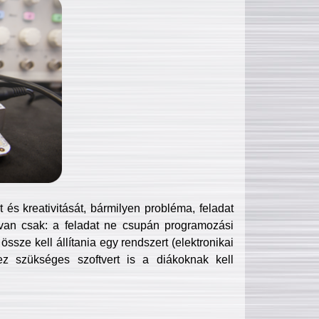
és kreativitását, bármilyen probléma, feladat
van csak: a feladat ne csupán programozási
ssze kell állítania egy rendszert (elektronikai
hez szükséges szoftvert is a diákoknak kell