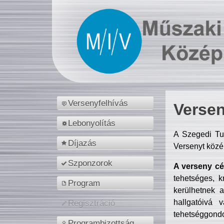
Versenyfelhívás
Versen
Lebonyolítás
A Szegedi Tu
Díjazás
Versenyt közé
Szponzorok
A verseny cél
tehetséges, k
Program
kerülhetnek 
hallgatóivá 
Regisztráció
tehetséggondo
Programbizottság