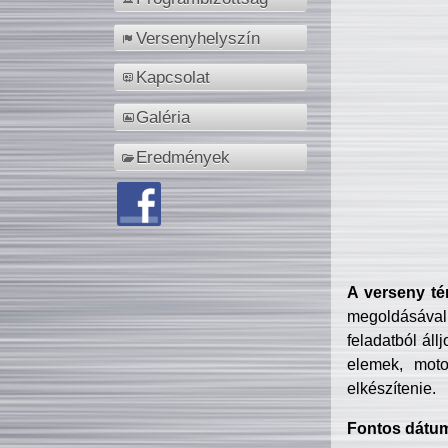
Versenyhelyszín
Kapcsolat
Galéria
Eredmények
A verseny té
megoldásával
feladatból áll
elemek, motor
elkészítenie.
Fontos dátu