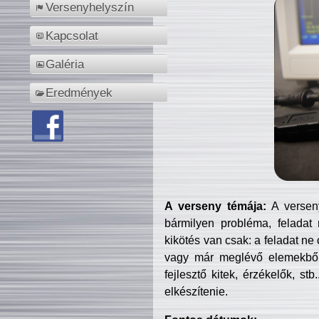
Versenyhelyszín
Kapcsolat
Galéria
Eredmények
A verseny témája:
A verseny
bármilyen probléma, feladat
kikötés van csak: a feladat ne
vagy már meglévő elemekből ö
fejlesztő kitek, érzékelők, st
elkészítenie.