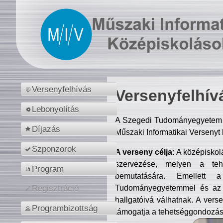
Versenyfelhívás
Versenyfelhív
Lebonyolítás
A Szegedi Tudományegyetem M
Díjazás
Műszaki Informatikai Versenyt
Szponzorok
A verseny célja:
A középiskol
szervezése, melyen a tehe
Program
bemutatására. Emellett 
Tudományegyetemmel és az o
Regisztráció
hallgatóivá válhatnak. A verse
Programbizottság
támogatja a tehetséggondozást