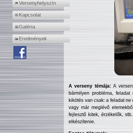
Versenyhelyszín
Kapcsolat
Galéria
Eredmények
A verseny témája:
A verseny
bármilyen probléma, feladat
kikötés van csak: a feladat ne
vagy már meglévő elemekből ö
fejlesztő kitek, érzékelők, st
elkészítenie.