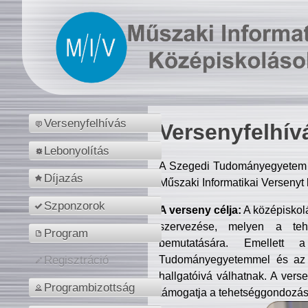
Versenyfelhívás
Versenyfelhív
Lebonyolítás
A Szegedi Tudományegyetem M
Díjazás
Műszaki Informatikai Versenyt
Szponzorok
A verseny célja:
A középiskol
szervezése, melyen a tehe
Program
bemutatására. Emellett 
Tudományegyetemmel és az o
Regisztráció
hallgatóivá válhatnak. A verse
Programbizottság
támogatja a tehetséggondozást