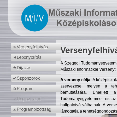
Versenyfelhívás
Versenyfelhív
Lebonyolítás
A Szegedi Tudományegyetem M
Díjazás
Műszaki Informatikai Versenyt
Szponzorok
A verseny célja:
A középiskol
szervezése, melyen a tehe
Program
bemutatására. Emellett 
Tudományegyetemmel és az o
Regisztráció
hallgatóivá válhatnak. A verse
Programbizottság
támogatja a tehetséggondozást