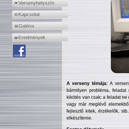
Versenyhelyszín
Kapcsolat
Galéria
Eredmények
A verseny témája:
A verseny
bármilyen probléma, feladat
kikötés van csak: a feladat ne
vagy már meglévő elemekből ö
fejlesztő kitek, érzékelők, st
elkészítenie.