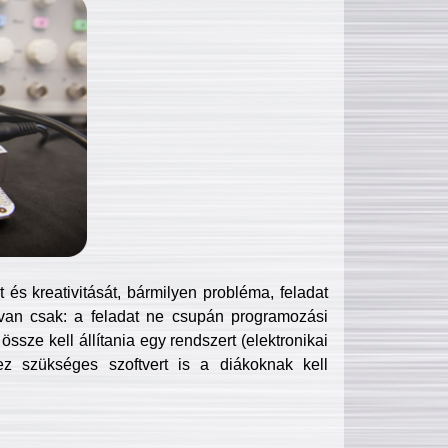
és kreativitását, bármilyen probléma, feladat
van csak: a feladat ne csupán programozási
ssze kell állítania egy rendszert (elektronikai
hez szükséges szoftvert is a diákoknak kell