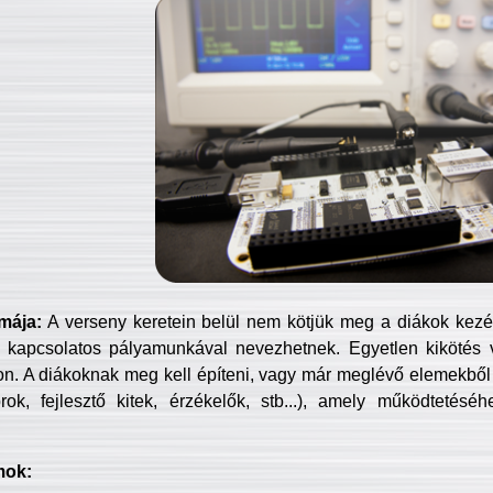
mája:
A verseny keretein belül nem kötjük meg a diákok kezét 
 kapcsolatos pályamunkával nevezhetnek. Egyetlen kikötés 
jon. A diákoknak meg kell építeni, vagy már meglévő elemekből ö
ok, fejlesztő kitek, érzékelők, stb...), amely működtetésé
mok: