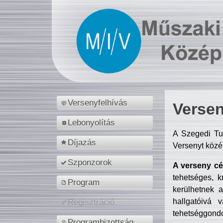
Versenyfelhívás
Versen
Lebonyolítás
A Szegedi Tu
Díjazás
Versenyt közé
Szponzorok
A verseny cél
tehetséges, k
Program
kerülhetnek 
hallgatóivá 
Regisztráció
tehetséggondo
Programbizottság