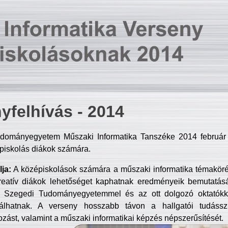
yfelhívás - 2014
dományegyetem Műszaki Informatika Tanszéke 2014 február 2
piskolás diákok számára.
ja:
A középiskolások számára a műszaki informatika témakör
reatív diákok lehetőséget kaphatnak eredményeik bemutatásá
a Szegedi Tudományegyetemmel és az ott dolgozó oktatókka
válhatnak. A verseny hosszabb távon a hallgatói tudásszi
zást, valamint a műszaki informatikai képzés népszerűsítését.