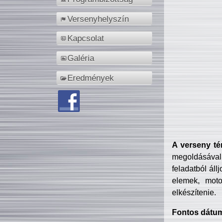
Versenyhelyszín
Kapcsolat
Galéria
Eredmények
A verseny té
megoldásával
feladatból áll
elemek, motor
elkészítenie.
Fontos dátu