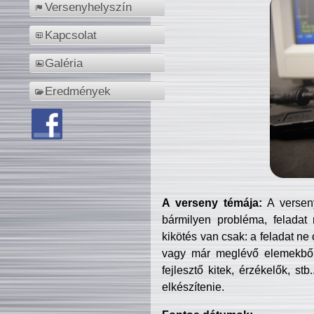
Versenyhelyszín
Kapcsolat
Galéria
Eredmények
A verseny témája:
A verseny
bármilyen probléma, feladat
kikötés van csak: a feladat ne
vagy már meglévő elemekből ö
fejlesztő kitek, érzékelők, st
elkészítenie.