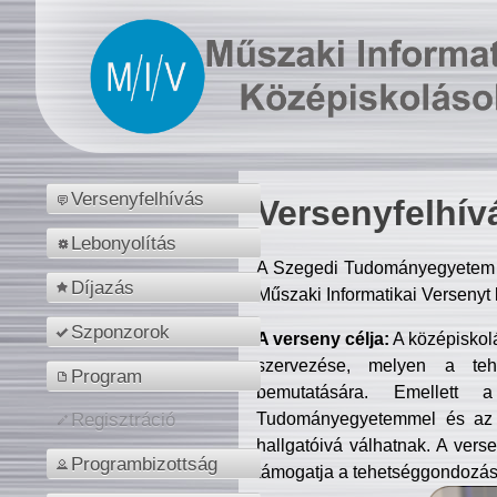
Versenyfelhívás
Versenyfelhív
Lebonyolítás
A Szegedi Tudományegyetem M
Díjazás
Műszaki Informatikai Versenyt
Szponzorok
A verseny célja:
A középiskol
szervezése, melyen a tehe
Program
bemutatására. Emellett 
Tudományegyetemmel és az o
Regisztráció
hallgatóivá válhatnak. A verse
Programbizottság
támogatja a tehetséggondozást