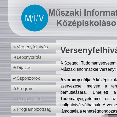
Versenyfelhívás
Versenyfelhív
Lebonyolítás
A Szegedi Tudományegyetem M
Díjazás
Műszaki Informatikai Versenyt
Szponzorok
A verseny célja:
A középiskol
szervezése, melyen a tehe
Program
bemutatására. Emellett 
Tudományegyetemmel és az o
Regisztráció
hallgatóivá válhatnak. A verse
Programbizottság
támogatja a tehetséggondozást