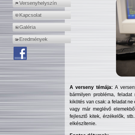
Versenyhelyszín
Kapcsolat
Galéria
Eredmények
A verseny témája:
A verseny
bármilyen probléma, feladat
kikötés van csak: a feladat ne
vagy már meglévő elemekből ö
fejlesztő kitek, érzékelők, st
elkészítenie.