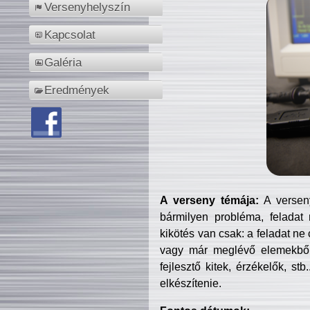
Versenyhelyszín
Kapcsolat
Galéria
Eredmények
A verseny témája:
A verseny
bármilyen probléma, feladat
kikötés van csak: a feladat ne
vagy már meglévő elemekből ö
fejlesztő kitek, érzékelők, st
elkészítenie.