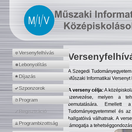
Versenyfelhívás
Versenyfelhív
Lebonyolítás
A Szegedi Tudományegyetem M
Díjazás
Műszaki Informatikai Versenyt
Szponzorok
A verseny célja:
A középiskol
szervezése, melyen a tehe
Program
bemutatására. Emellett 
Tudományegyetemmel és az o
Regisztráció
hallgatóivá válhatnak. A verse
Programbizottság
támogatja a tehetséggondozást