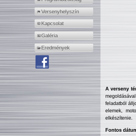
Versenyhelyszín
Kapcsolat
Galéria
Eredmények
A verseny té
megoldásával
feladatból áll
elemek, motor
elkészítenie.
Fontos dátu