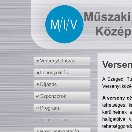
Versenyfelhívás
Versen
Lebonyolítás
A Szegedi Tu
Díjazás
Versenyt közé
Szponzorok
A verseny cél
tehetséges, k
Program
kerülhetnek 
hallgatóivá 
Regisztráció
tehetséggondo
Programbizottság