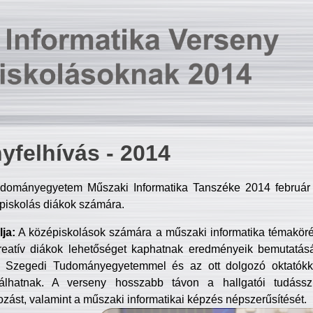
yfelhívás - 2014
dományegyetem Műszaki Informatika Tanszéke 2014 február 2
piskolás diákok számára.
ja:
A középiskolások számára a műszaki informatika témakör
reatív diákok lehetőséget kaphatnak eredményeik bemutatásá
a Szegedi Tudományegyetemmel és az ott dolgozó oktatókka
válhatnak. A verseny hosszabb távon a hallgatói tudásszi
zást, valamint a műszaki informatikai képzés népszerűsítését.