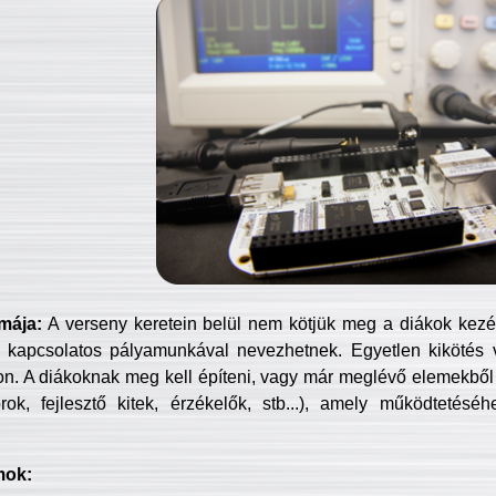
mája:
A verseny keretein belül nem kötjük meg a diákok kezét 
 kapcsolatos pályamunkával nevezhetnek. Egyetlen kikötés 
jon. A diákoknak meg kell építeni, vagy már meglévő elemekből ö
ok, fejlesztő kitek, érzékelők, stb...), amely működtetésé
mok: