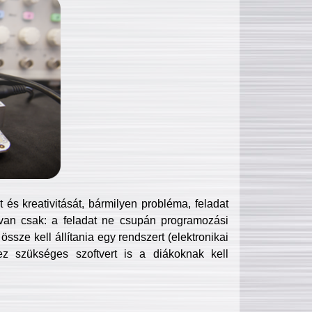
és kreativitását, bármilyen probléma, feladat
van csak: a feladat ne csupán programozási
ssze kell állítania egy rendszert (elektronikai
hez szükséges szoftvert is a diákoknak kell