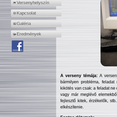
Versenyhelyszín
Kapcsolat
Galéria
Eredmények
A verseny témája:
A verseny
bármilyen probléma, feladat
kikötés van csak: a feladat ne
vagy már meglévő elemekből ö
fejlesztő kitek, érzékelők, st
elkészítenie.