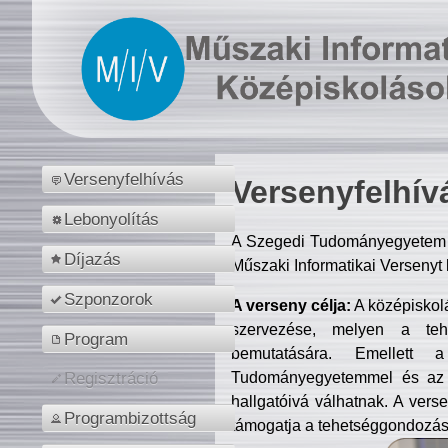
Versenyfelhívás
Versenyfelhív
Lebonyolítás
A Szegedi Tudományegyetem M
Díjazás
Műszaki Informatikai Versenyt
Szponzorok
A verseny célja:
A középiskol
szervezése, melyen a tehe
Program
bemutatására. Emellett 
Tudományegyetemmel és az o
Regisztráció
hallgatóivá válhatnak. A verse
Programbizottság
támogatja a tehetséggondozást