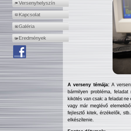
Versenyhelyszín
Kapcsolat
Galéria
Eredmények
A verseny témája:
A verseny
bármilyen probléma, feladat
kikötés van csak: a feladat ne
vagy már meglévő elemekből ö
fejlesztő kitek, érzékelők, st
elkészítenie.