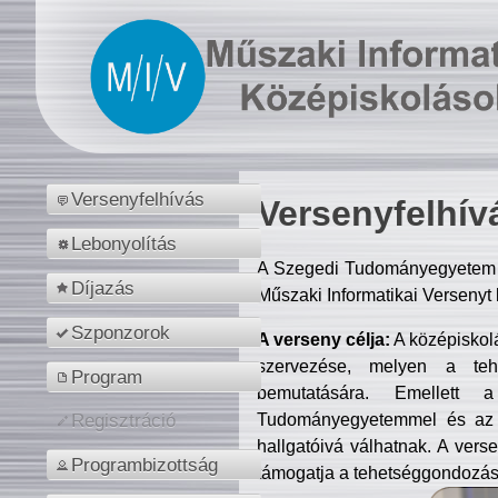
Versenyfelhívás
Versenyfelhív
Lebonyolítás
A Szegedi Tudományegyetem M
Díjazás
Műszaki Informatikai Versenyt
Szponzorok
A verseny célja:
A középiskol
szervezése, melyen a tehe
Program
bemutatására. Emellett 
Tudományegyetemmel és az o
Regisztráció
hallgatóivá válhatnak. A verse
Programbizottság
támogatja a tehetséggondozást