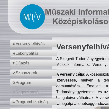
Versenyfelhívás
Versenyfelhív
Lebonyolítás
A Szegedi Tudományegyetem M
Díjazás
Műszaki Informatikai Versenyt
Szponzorok
A verseny célja:
A középiskol
szervezése, melyen a tehe
Program
bemutatására. Emellett 
Tudományegyetemmel és az o
Regisztráció
hallgatóivá válhatnak. A verse
Programbizottság
támogatja a tehetséggondozást