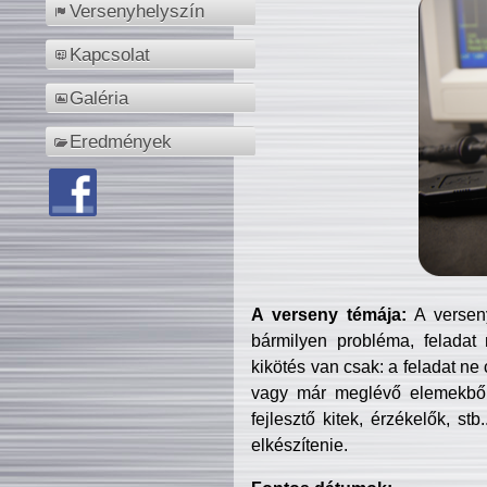
Versenyhelyszín
Kapcsolat
Galéria
Eredmények
A verseny témája:
A verseny
bármilyen probléma, feladat
kikötés van csak: a feladat ne
vagy már meglévő elemekből ö
fejlesztő kitek, érzékelők, st
elkészítenie.