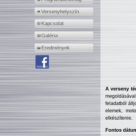
Versenyhelyszín
Kapcsolat
Galéria
Eredmények
A verseny té
megoldásával
feladatból áll
elemek, motor
elkészítenie.
Fontos dátu