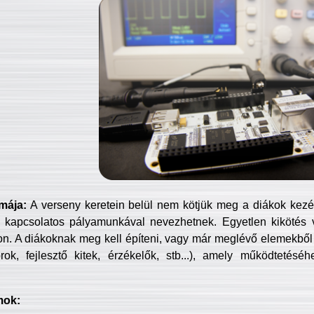
mája:
A verseny keretein belül nem kötjük meg a diákok kezét 
 kapcsolatos pályamunkával nevezhetnek. Egyetlen kikötés 
jon. A diákoknak meg kell építeni, vagy már meglévő elemekből ö
ok, fejlesztő kitek, érzékelők, stb...), amely működtetésé
mok: