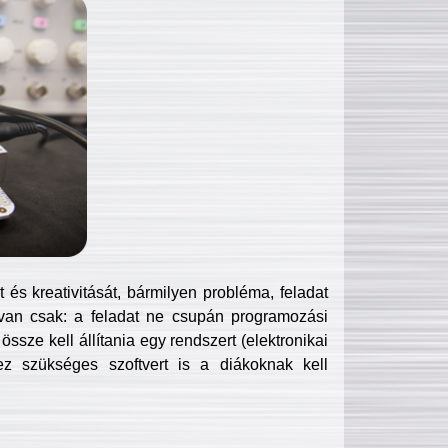
és kreativitását, bármilyen probléma, feladat
van csak: a feladat ne csupán programozási
ssze kell állítania egy rendszert (elektronikai
hez szükséges szoftvert is a diákoknak kell