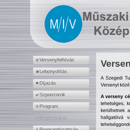
Versenyfelhívás
Versen
Lebonyolítás
A Szegedi Tu
Díjazás
Versenyt közé
Szponzorok
A verseny cél
tehetséges, k
Program
kerülhetnek 
hallgatóivá 
Regisztráció
tehetséggondo
Programbizottság