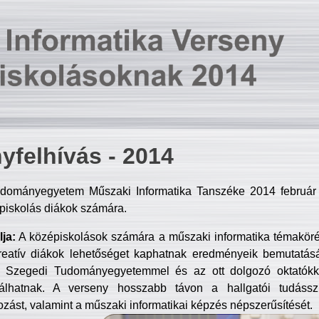
yfelhívás - 2014
dományegyetem Műszaki Informatika Tanszéke 2014 február 2
piskolás diákok számára.
ja:
A középiskolások számára a műszaki informatika témakör
reatív diákok lehetőséget kaphatnak eredményeik bemutatásá
a Szegedi Tudományegyetemmel és az ott dolgozó oktatókka
válhatnak. A verseny hosszabb távon a hallgatói tudásszi
zást, valamint a műszaki informatikai képzés népszerűsítését.