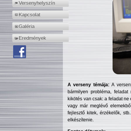
Versenyhelyszín
Kapcsolat
Galéria
Eredmények
A verseny témája:
A verseny
bármilyen probléma, feladat
kikötés van csak: a feladat ne
vagy már meglévő elemekből ö
fejlesztő kitek, érzékelők, st
elkészítenie.