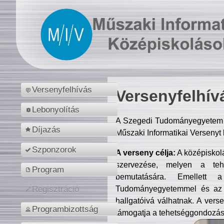
Versenyfelhívás
Versenyfelhív
Lebonyolítás
A Szegedi Tudományegyetem M
Díjazás
Műszaki Informatikai Versenyt
Szponzorok
A verseny célja:
A középiskol
szervezése, melyen a tehe
Program
bemutatására. Emellett 
Tudományegyetemmel és az o
Regisztráció
hallgatóivá válhatnak. A verse
Programbizottság
támogatja a tehetséggondozást