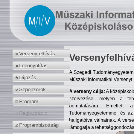
Versenyfelhívás
Versenyfelhív
Lebonyolítás
A Szegedi Tudományegyetem M
Díjazás
Műszaki Informatikai Versenyt
Szponzorok
A verseny célja:
A középiskol
szervezése, melyen a tehe
Program
bemutatására. Emellett 
Tudományegyetemmel és az o
Regisztráció
hallgatóivá válhatnak. A verse
Programbizottság
támogatja a tehetséggondozást