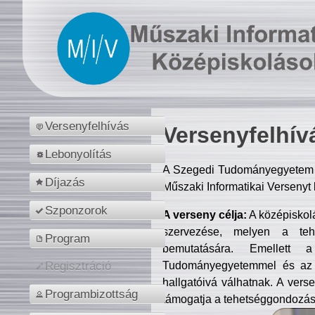
Versenyfelhívás
Versenyfelhív
Lebonyolítás
A Szegedi Tudományegyetem M
Díjazás
Műszaki Informatikai Versenyt
Szponzorok
A verseny célja:
A középiskol
szervezése, melyen a tehe
Program
bemutatására. Emellett 
Tudományegyetemmel és az o
Regisztráció
hallgatóivá válhatnak. A verse
Programbizottság
támogatja a tehetséggondozást