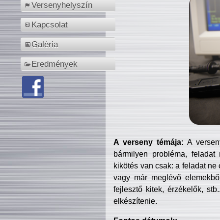
Versenyhelyszín
Kapcsolat
Galéria
Eredmények
A verseny témája:
A verseny
bármilyen probléma, feladat
kikötés van csak: a feladat ne
vagy már meglévő elemekből ö
fejlesztő kitek, érzékelők, st
elkészítenie.