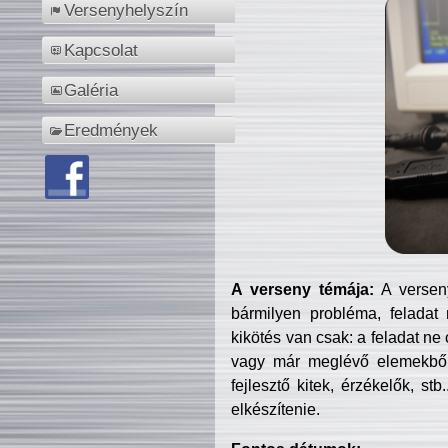
Versenyhelyszín
Kapcsolat
Galéria
Eredmények
A verseny témája:
A verseny
bármilyen probléma, feladat
kikötés van csak: a feladat ne
vagy már meglévő elemekből ö
fejlesztő kitek, érzékelők, st
elkészítenie.