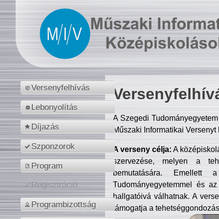
Versenyfelhívás
Versenyfelhív
Lebonyolítás
A Szegedi Tudományegyetem M
Díjazás
Műszaki Informatikai Versenyt
Szponzorok
A verseny célja:
A középiskol
szervezése, melyen a tehe
Program
bemutatására. Emellett 
Tudományegyetemmel és az o
Regisztráció
hallgatóivá válhatnak. A verse
Programbizottság
támogatja a tehetséggondozást