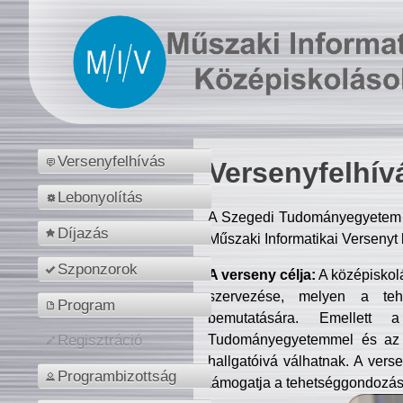
Versenyfelhívás
Versenyfelhív
Lebonyolítás
A Szegedi Tudományegyetem M
Díjazás
Műszaki Informatikai Versenyt
Szponzorok
A verseny célja:
A középiskol
szervezése, melyen a tehe
Program
bemutatására. Emellett 
Tudományegyetemmel és az o
Regisztráció
hallgatóivá válhatnak. A verse
Programbizottság
támogatja a tehetséggondozást