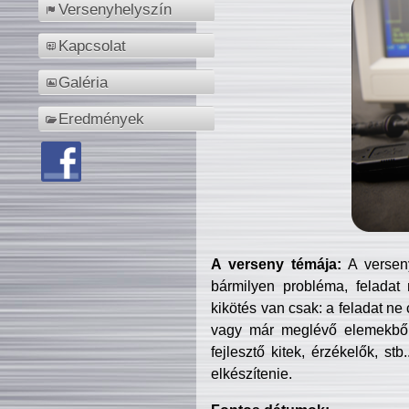
Versenyhelyszín
Kapcsolat
Galéria
Eredmények
A verseny témája:
A verseny
bármilyen probléma, feladat
kikötés van csak: a feladat ne
vagy már meglévő elemekből ö
fejlesztő kitek, érzékelők, st
elkészítenie.