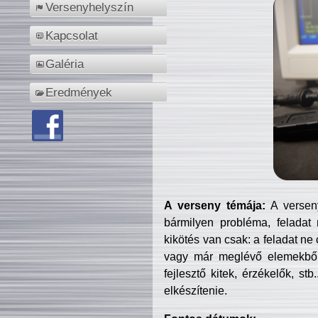
Versenyhelyszín
Kapcsolat
Galéria
Eredmények
A verseny témája:
A verseny
bármilyen probléma, feladat
kikötés van csak: a feladat ne
vagy már meglévő elemekből ö
fejlesztő kitek, érzékelők, st
elkészítenie.