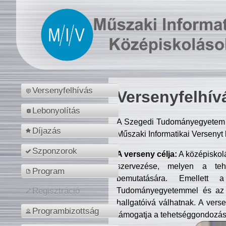
Versenyfelhívás
Versenyfelhív
Lebonyolítás
A Szegedi Tudományegyetem M
Díjazás
Műszaki Informatikai Versenyt
Szponzorok
A verseny célja:
A középiskol
szervezése, melyen a tehe
Program
bemutatására. Emellett 
Tudományegyetemmel és az o
Regisztráció
hallgatóivá válhatnak. A verse
Programbizottság
támogatja a tehetséggondozást