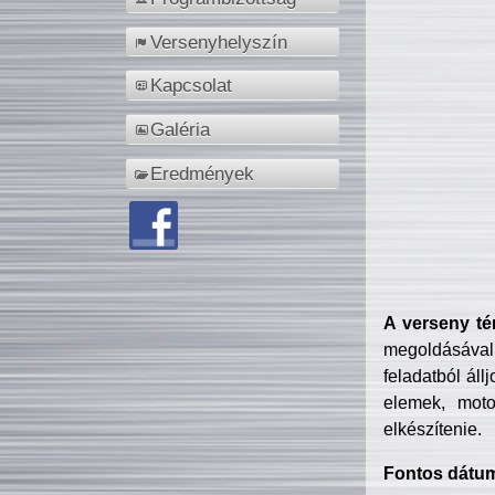
Versenyhelyszín
Kapcsolat
Galéria
Eredmények
A verseny té
megoldásával
feladatból áll
elemek, motor
elkészítenie.
Fontos dátu