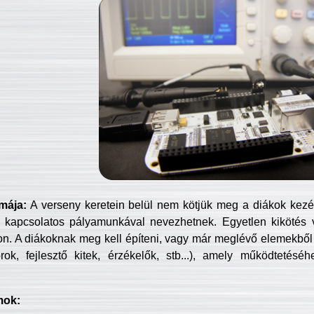
mája:
A verseny keretein belül nem kötjük meg a diákok kezét 
 kapcsolatos pályamunkával nevezhetnek. Egyetlen kikötés 
jon. A diákoknak meg kell építeni, vagy már meglévő elemekből ö
ok, fejlesztő kitek, érzékelők, stb...), amely működtetésé
mok: