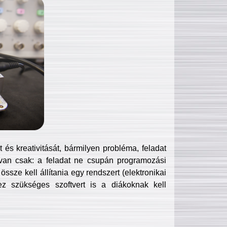
és kreativitását, bármilyen probléma, feladat
van csak: a feladat ne csupán programozási
ssze kell állítania egy rendszert (elektronikai
hez szükséges szoftvert is a diákoknak kell