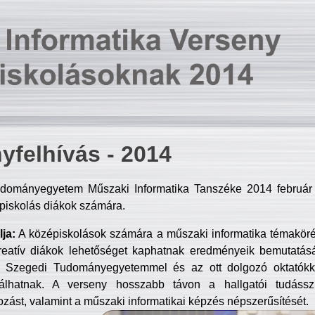
yfelhívás - 2014
dományegyetem Műszaki Informatika Tanszéke 2014 február 2
piskolás diákok számára.
ja:
A középiskolások számára a műszaki informatika témakör
reatív diákok lehetőséget kaphatnak eredményeik bemutatásá
a Szegedi Tudományegyetemmel és az ott dolgozó oktatókka
válhatnak. A verseny hosszabb távon a hallgatói tudásszi
zást, valamint a műszaki informatikai képzés népszerűsítését.