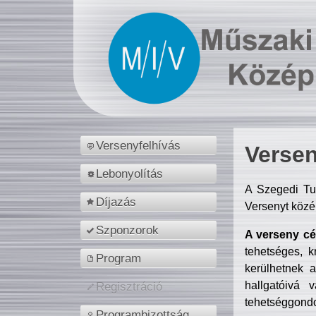
Versenyfelhívás
Versen
Lebonyolítás
A Szegedi Tu
Díjazás
Versenyt közé
Szponzorok
A verseny cél
tehetséges, k
Program
kerülhetnek 
hallgatóivá 
Regisztráció
tehetséggondo
Programbizottság