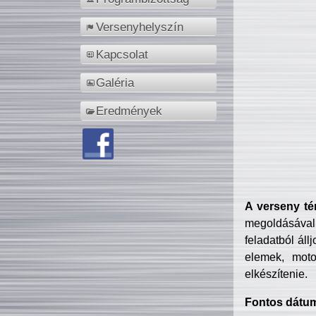
Versenyhelyszín
Kapcsolat
Galéria
Eredmények
A verseny té
megoldásával
feladatból áll
elemek, motor
elkészítenie.
Fontos dátu