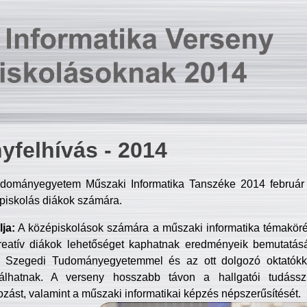
yfelhívás - 2014
dományegyetem Műszaki Informatika Tanszéke 2014 február 2
piskolás diákok számára.
ja:
A középiskolások számára a műszaki informatika témakör
reatív diákok lehetőséget kaphatnak eredményeik bemutatásá
a Szegedi Tudományegyetemmel és az ott dolgozó oktatókka
válhatnak. A verseny hosszabb távon a hallgatói tudásszi
zást, valamint a műszaki informatikai képzés népszerűsítését.