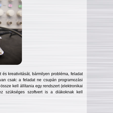
és kreativitását, bármilyen probléma, feladat
van csak: a feladat ne csupán programozási
ssze kell állítania egy rendszert (elektronikai
hez szükséges szoftvert is a diákoknak kell