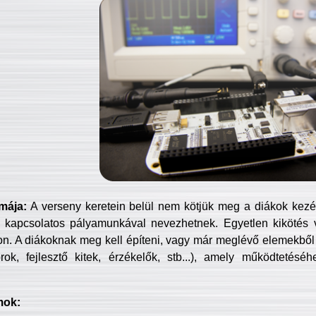
mája:
A verseny keretein belül nem kötjük meg a diákok kezét 
 kapcsolatos pályamunkával nevezhetnek. Egyetlen kikötés 
jon. A diákoknak meg kell építeni, vagy már meglévő elemekből ö
ok, fejlesztő kitek, érzékelők, stb...), amely működtetésé
mok: