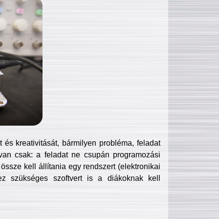
és kreativitását, bármilyen probléma, feladat
van csak: a feladat ne csupán programozási
ssze kell állítania egy rendszert (elektronikai
hez szükséges szoftvert is a diákoknak kell