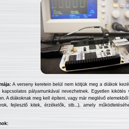
mája:
A verseny keretein belül nem kötjük meg a diákok kezét 
 kapcsolatos pályamunkával nevezhetnek. Egyetlen kikötés 
jon. A diákoknak meg kell építeni, vagy már meglévő elemekből ö
ok, fejlesztő kitek, érzékelők, stb...), amely működtetésé
mok: