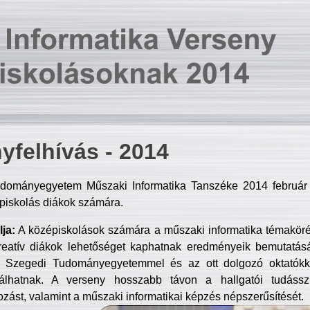
yfelhívás - 2014
dományegyetem Műszaki Informatika Tanszéke 2014 február 2
piskolás diákok számára.
ja:
A középiskolások számára a műszaki informatika témakör
reatív diákok lehetőséget kaphatnak eredményeik bemutatásá
a Szegedi Tudományegyetemmel és az ott dolgozó oktatókka
válhatnak. A verseny hosszabb távon a hallgatói tudásszi
zást, valamint a műszaki informatikai képzés népszerűsítését.