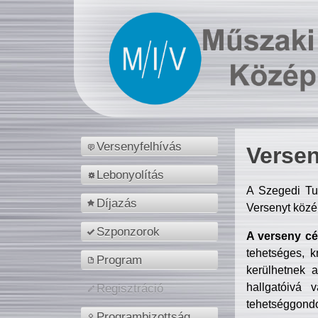
Versenyfelhívás
Versen
Lebonyolítás
A Szegedi Tu
Díjazás
Versenyt közé
Szponzorok
A verseny cél
tehetséges, k
Program
kerülhetnek 
hallgatóivá 
Regisztráció
tehetséggondo
Programbizottság