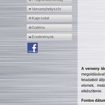
Versenyhelyszín
Kapcsolat
Galéria
Eredmények
A verseny té
megoldásával
feladatból áll
elemek, motor
elkészítenie.
Fontos dátu