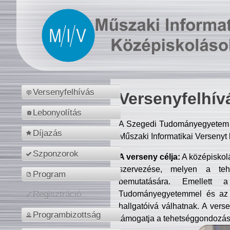
Versenyfelhívás
Versenyfelhív
Lebonyolítás
A Szegedi Tudományegyetem M
Díjazás
Műszaki Informatikai Versenyt
Szponzorok
A verseny célja:
A középiskol
szervezése, melyen a tehe
Program
bemutatására. Emellett 
Tudományegyetemmel és az o
Regisztráció
hallgatóivá válhatnak. A verse
Programbizottság
támogatja a tehetséggondozást