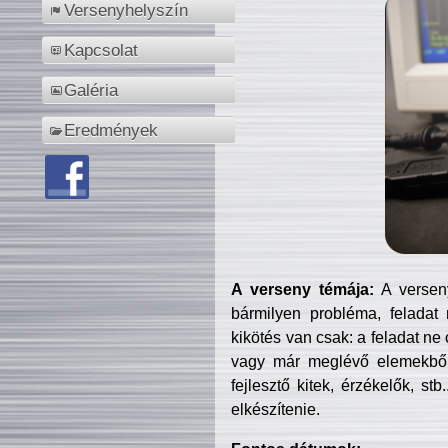
Versenyhelyszín
Kapcsolat
Galéria
Eredmények
A verseny témája:
A verseny
bármilyen probléma, feladat
kikötés van csak: a feladat ne
vagy már meglévő elemekből ö
fejlesztő kitek, érzékelők, st
elkészítenie.