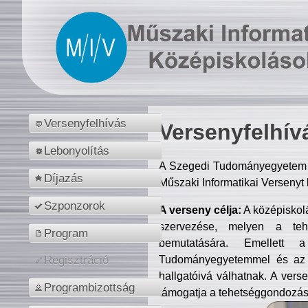
Versenyfelhívás
Versenyfelhív
Lebonyolítás
A Szegedi Tudományegyetem M
Díjazás
Műszaki Informatikai Versenyt
Szponzorok
A verseny célja:
A középiskol
szervezése, melyen a tehe
Program
bemutatására. Emellett 
Tudományegyetemmel és az o
Regisztráció
hallgatóivá válhatnak. A verse
Programbizottság
támogatja a tehetséggondozást