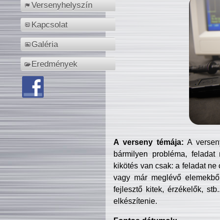
Versenyhelyszín
Kapcsolat
Galéria
Eredmények
A verseny témája:
A verseny
bármilyen probléma, feladat
kikötés van csak: a feladat ne
vagy már meglévő elemekből ö
fejlesztő kitek, érzékelők, st
elkészítenie.