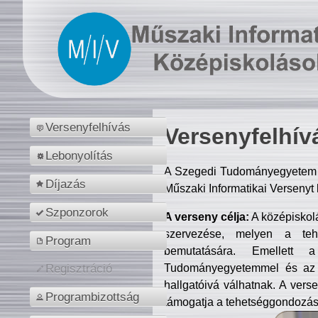
Versenyfelhívás
Versenyfelhív
Lebonyolítás
A Szegedi Tudományegyetem M
Díjazás
Műszaki Informatikai Versenyt
Szponzorok
A verseny célja:
A középiskol
szervezése, melyen a tehe
Program
bemutatására. Emellett 
Tudományegyetemmel és az o
Regisztráció
hallgatóivá válhatnak. A verse
Programbizottság
támogatja a tehetséggondozást