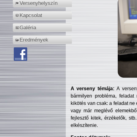
Versenyhelyszín
Kapcsolat
Galéria
Eredmények
A verseny témája:
A verseny
bármilyen probléma, feladat
kikötés van csak: a feladat ne
vagy már meglévő elemekből ö
fejlesztő kitek, érzékelők, st
elkészítenie.