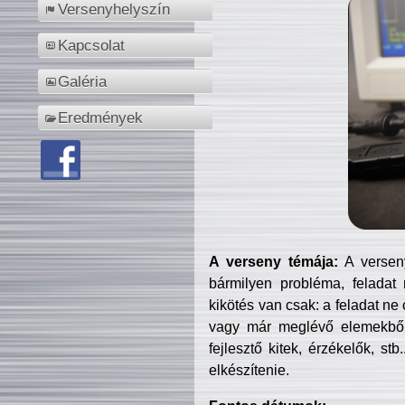
Versenyhelyszín
Kapcsolat
Galéria
Eredmények
A verseny témája:
A verseny
bármilyen probléma, feladat
kikötés van csak: a feladat ne
vagy már meglévő elemekből ö
fejlesztő kitek, érzékelők, st
elkészítenie.