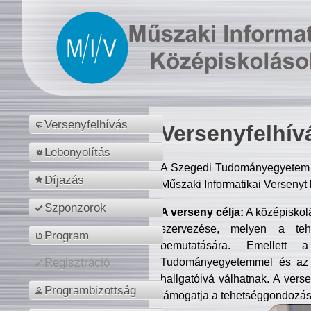
Versenyfelhívás
Versenyfelhív
Lebonyolítás
A Szegedi Tudományegyetem M
Díjazás
Műszaki Informatikai Versenyt
Szponzorok
A verseny célja:
A középiskol
szervezése, melyen a tehe
Program
bemutatására. Emellett 
Tudományegyetemmel és az o
Regisztráció
hallgatóivá válhatnak. A verse
Programbizottság
támogatja a tehetséggondozást