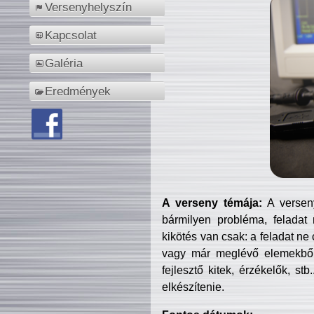
Versenyhelyszín
Kapcsolat
Galéria
Eredmények
A verseny témája:
A verseny
bármilyen probléma, feladat
kikötés van csak: a feladat ne
vagy már meglévő elemekből ö
fejlesztő kitek, érzékelők, st
elkészítenie.