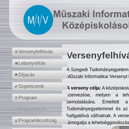
Versenyfelhívás
Versenyfelhív
Lebonyolítás
A Szegedi Tudományegyetem M
Díjazás
Műszaki Informatikai Versenyt
Szponzorok
A verseny célja:
A középiskol
szervezése, melyen a tehe
Program
bemutatására. Emellett 
Tudományegyetemmel és az o
Regisztráció
hallgatóivá válhatnak. A verse
Programbizottság
támogatja a tehetséggondozást