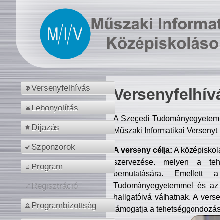
Versenyfelhívás
Versenyfelhív
Lebonyolítás
A Szegedi Tudományegyetem M
Díjazás
Műszaki Informatikai Versenyt
Szponzorok
A verseny célja:
A középiskol
szervezése, melyen a tehe
Program
bemutatására. Emellett 
Tudományegyetemmel és az o
Regisztráció
hallgatóivá válhatnak. A verse
Programbizottság
támogatja a tehetséggondozást