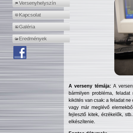
Versenyhelyszín
Kapcsolat
Galéria
Eredmények
A verseny témája:
A verseny
bármilyen probléma, feladat
kikötés van csak: a feladat ne
vagy már meglévő elemekből ö
fejlesztő kitek, érzékelők, st
elkészítenie.