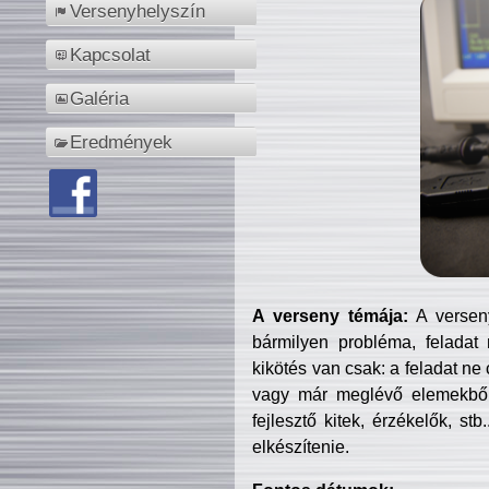
Versenyhelyszín
Kapcsolat
Galéria
Eredmények
A verseny témája:
A verseny
bármilyen probléma, feladat
kikötés van csak: a feladat ne
vagy már meglévő elemekből ö
fejlesztő kitek, érzékelők, st
elkészítenie.