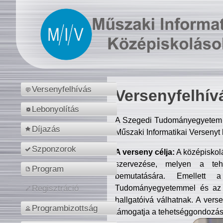
Versenyfelhívás
Versenyfelhív
Lebonyolítás
A Szegedi Tudományegyetem M
Díjazás
Műszaki Informatikai Versenyt
Szponzorok
A verseny célja:
A középiskol
szervezése, melyen a tehe
Program
bemutatására. Emellett 
Tudományegyetemmel és az o
Regisztráció
hallgatóivá válhatnak. A verse
Programbizottság
támogatja a tehetséggondozást