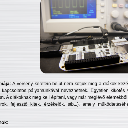
mája:
A verseny keretein belül nem kötjük meg a diákok kezét 
 kapcsolatos pályamunkával nevezhetnek. Egyetlen kikötés 
jon. A diákoknak meg kell építeni, vagy már meglévő elemekből ö
ok, fejlesztő kitek, érzékelők, stb...), amely működtetésé
mok: