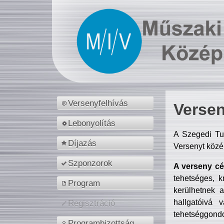
Versenyfelhívás
Versen
Lebonyolítás
A Szegedi Tu
Díjazás
Versenyt közé
Szponzorok
A verseny cél
tehetséges, k
Program
kerülhetnek 
hallgatóivá 
Regisztráció
tehetséggondo
Programbizottság