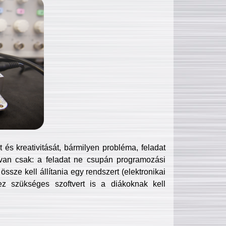
és kreativitását, bármilyen probléma, feladat
van csak: a feladat ne csupán programozási
ssze kell állítania egy rendszert (elektronikai
hez szükséges szoftvert is a diákoknak kell