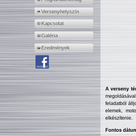
Versenyhelyszín
Kapcsolat
Galéria
Eredmények
A verseny té
megoldásával
feladatból áll
elemek, motor
elkészítenie.
Fontos dátu