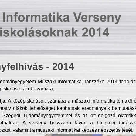
yfelhívás - 2014
dományegyetem Műszaki Informatika Tanszéke 2014 február 2
piskolás diákok számára.
ja:
A középiskolások számára a műszaki informatika témakör
reatív diákok lehetőséget kaphatnak eredményeik bemutatásá
a Szegedi Tudományegyetemmel és az ott dolgozó oktatókka
válhatnak. A verseny hosszabb távon a hallgatói tudásszi
zást, valamint a műszaki informatikai képzés népszerűsítését.