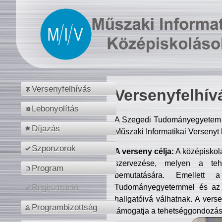
Versenyfelhívás
Versenyfelhív
Lebonyolítás
A Szegedi Tudományegyetem M
Díjazás
Műszaki Informatikai Versenyt
Szponzorok
A verseny célja:
A középiskol
szervezése, melyen a tehe
Program
bemutatására. Emellett 
Tudományegyetemmel és az o
Regisztráció
hallgatóivá válhatnak. A verse
Programbizottság
támogatja a tehetséggondozást