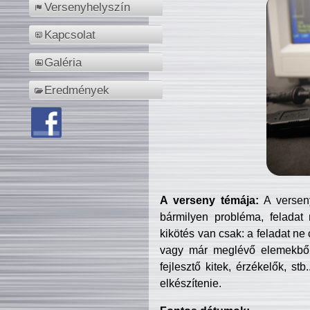
Versenyhelyszín
Kapcsolat
Galéria
Eredmények
A verseny témája:
A verseny
bármilyen probléma, feladat
kikötés van csak: a feladat ne
vagy már meglévő elemekből ö
fejlesztő kitek, érzékelők, st
elkészítenie.