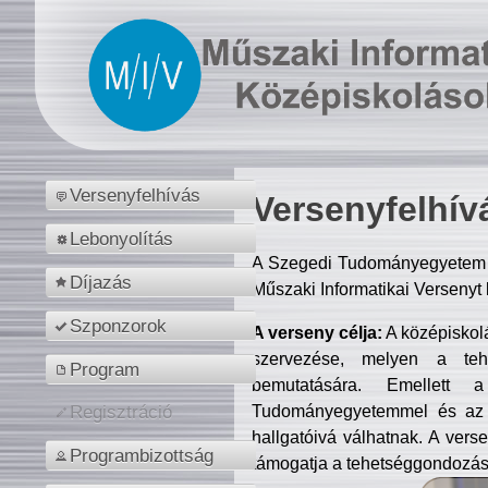
Versenyfelhívás
Versenyfelhív
Lebonyolítás
A Szegedi Tudományegyetem M
Díjazás
Műszaki Informatikai Versenyt
Szponzorok
A verseny célja:
A középiskol
szervezése, melyen a tehe
Program
bemutatására. Emellett 
Tudományegyetemmel és az o
Regisztráció
hallgatóivá válhatnak. A verse
Programbizottság
támogatja a tehetséggondozást