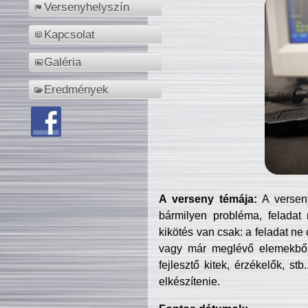
Versenyhelyszín
Kapcsolat
Galéria
Eredmények
A verseny témája:
A verseny
bármilyen probléma, feladat
kikötés van csak: a feladat ne
vagy már meglévő elemekből ö
fejlesztő kitek, érzékelők, st
elkészítenie.