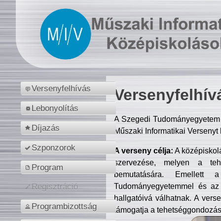
Versenyfelhívás
Versenyfelhív
Lebonyolítás
A Szegedi Tudományegyetem M
Díjazás
Műszaki Informatikai Versenyt
Szponzorok
A verseny célja:
A középiskol
szervezése, melyen a tehe
Program
bemutatására. Emellett 
Tudományegyetemmel és az o
Regisztráció
hallgatóivá válhatnak. A verse
Programbizottság
támogatja a tehetséggondozást