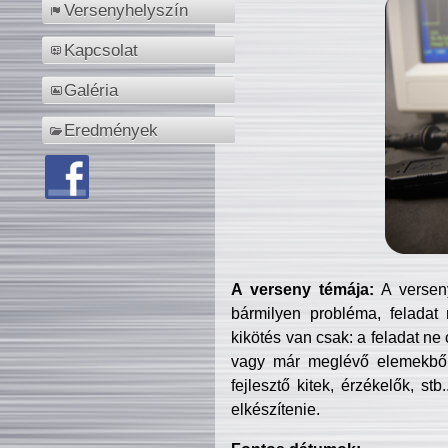
Versenyhelyszín
Kapcsolat
Galéria
Eredmények
A verseny témája:
A verseny
bármilyen probléma, feladat
kikötés van csak: a feladat ne
vagy már meglévő elemekből ö
fejlesztő kitek, érzékelők, st
elkészítenie.