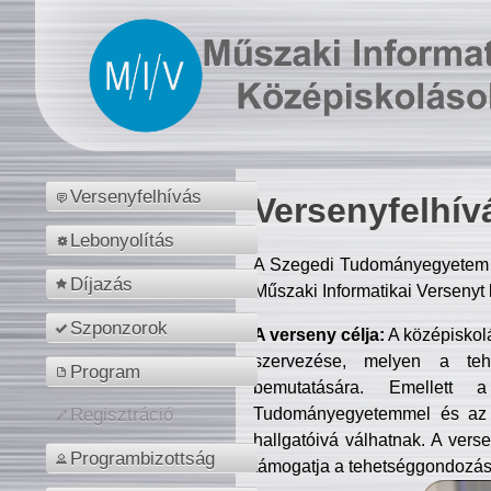
Versenyfelhívás
Versenyfelhív
Lebonyolítás
A Szegedi Tudományegyetem M
Díjazás
Műszaki Informatikai Versenyt
Szponzorok
A verseny célja:
A középiskol
szervezése, melyen a tehe
Program
bemutatására. Emellett 
Tudományegyetemmel és az o
Regisztráció
hallgatóivá válhatnak. A verse
Programbizottság
támogatja a tehetséggondozást