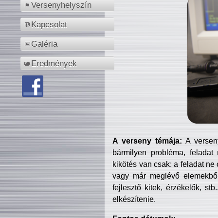
Versenyhelyszín
Kapcsolat
Galéria
Eredmények
A verseny témája:
A verseny
bármilyen probléma, feladat
kikötés van csak: a feladat ne
vagy már meglévő elemekből ö
fejlesztő kitek, érzékelők, st
elkészítenie.