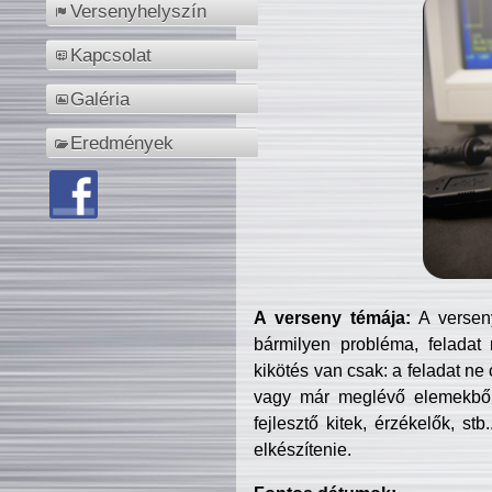
Versenyhelyszín
Kapcsolat
Galéria
Eredmények
A verseny témája:
A verseny
bármilyen probléma, feladat
kikötés van csak: a feladat ne
vagy már meglévő elemekből ö
fejlesztő kitek, érzékelők, st
elkészítenie.