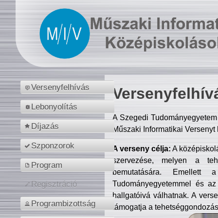
Versenyfelhívás
Versenyfelhív
Lebonyolítás
A Szegedi Tudományegyetem M
Díjazás
Műszaki Informatikai Versenyt
Szponzorok
A verseny célja:
A középiskol
szervezése, melyen a tehe
Program
bemutatására. Emellett 
Tudományegyetemmel és az o
Regisztráció
hallgatóivá válhatnak. A verse
Programbizottság
támogatja a tehetséggondozást