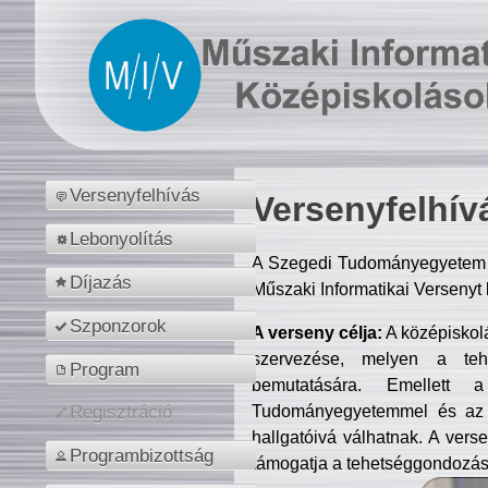
Versenyfelhívás
Versenyfelhív
Lebonyolítás
A Szegedi Tudományegyetem M
Díjazás
Műszaki Informatikai Versenyt
Szponzorok
A verseny célja:
A középiskol
szervezése, melyen a tehe
Program
bemutatására. Emellett 
Tudományegyetemmel és az o
Regisztráció
hallgatóivá válhatnak. A verse
Programbizottság
támogatja a tehetséggondozást