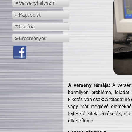
Versenyhelyszín
Kapcsolat
Galéria
Eredmények
A verseny témája:
A verseny
bármilyen probléma, feladat
kikötés van csak: a feladat ne
vagy már meglévő elemekből ö
fejlesztő kitek, érzékelők, st
elkészítenie.