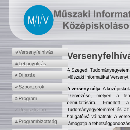
Versenyfelhívás
Versenyfelhív
Lebonyolítás
A Szegedi Tudományegyetem M
Díjazás
Műszaki Informatikai Versenyt
Szponzorok
A verseny célja:
A középiskol
szervezése, melyen a tehe
Program
bemutatására. Emellett 
Tudományegyetemmel és az o
Regisztráció
hallgatóivá válhatnak. A verse
Programbizottság
támogatja a tehetséggondozást