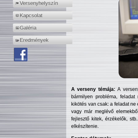
Versenyhelyszín
Kapcsolat
Galéria
Eredmények
A verseny témája:
A verseny
bármilyen probléma, feladat
kikötés van csak: a feladat ne
vagy már meglévő elemekből ö
fejlesztő kitek, érzékelők, st
elkészítenie.