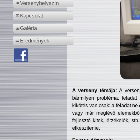
Versenyhelyszín
Kapcsolat
Galéria
Eredmények
A verseny témája:
A verseny
bármilyen probléma, feladat
kikötés van csak: a feladat ne
vagy már meglévő elemekből ö
fejlesztő kitek, érzékelők, st
elkészítenie.