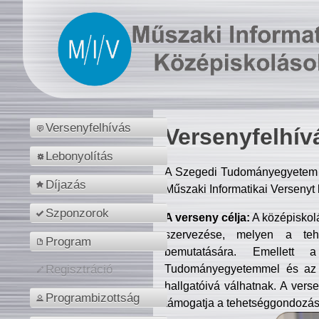
Versenyfelhívás
Versenyfelhív
Lebonyolítás
A Szegedi Tudományegyetem M
Díjazás
Műszaki Informatikai Versenyt
Szponzorok
A verseny célja:
A középiskol
szervezése, melyen a tehe
Program
bemutatására. Emellett 
Tudományegyetemmel és az o
Regisztráció
hallgatóivá válhatnak. A verse
Programbizottság
támogatja a tehetséggondozást