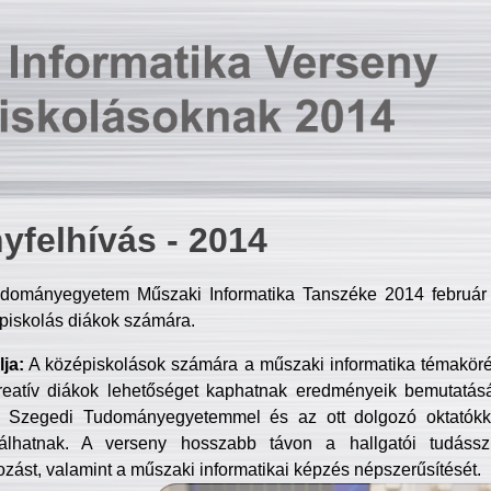
yfelhívás - 2014
dományegyetem Műszaki Informatika Tanszéke 2014 február 2
piskolás diákok számára.
ja:
A középiskolások számára a műszaki informatika témakör
reatív diákok lehetőséget kaphatnak eredményeik bemutatásá
a Szegedi Tudományegyetemmel és az ott dolgozó oktatókka
válhatnak. A verseny hosszabb távon a hallgatói tudásszi
zást, valamint a műszaki informatikai képzés népszerűsítését.