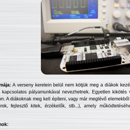
mája:
A verseny keretein belül nem kötjük meg a diákok kezét 
 kapcsolatos pályamunkával nevezhetnek. Egyetlen kikötés 
jon. A diákoknak meg kell építeni, vagy már meglévő elemekből ö
ok, fejlesztő kitek, érzékelők, stb...), amely működtetésé
mok: