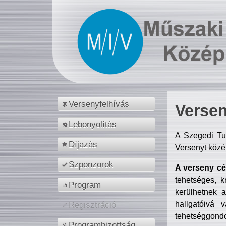
Versenyfelhívás
Versen
Lebonyolítás
A Szegedi Tu
Díjazás
Versenyt közé
Szponzorok
A verseny cél
tehetséges, k
Program
kerülhetnek 
hallgatóivá 
Regisztráció
tehetséggondo
Programbizottság