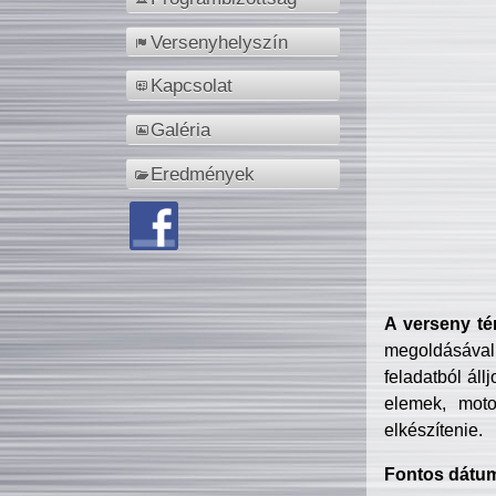
Versenyhelyszín
Kapcsolat
Galéria
Eredmények
A verseny té
megoldásával
feladatból áll
elemek, motor
elkészítenie.
Fontos dátu