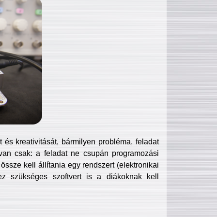
és kreativitását, bármilyen probléma, feladat
van csak: a feladat ne csupán programozási
ssze kell állítania egy rendszert (elektronikai
hez szükséges szoftvert is a diákoknak kell