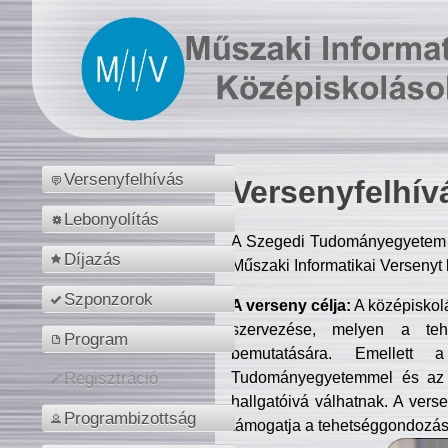
Versenyfelhívás
Versenyfelhív
Lebonyolítás
A Szegedi Tudományegyetem M
Díjazás
Műszaki Informatikai Versenyt
Szponzorok
A verseny célja:
A középiskol
szervezése, melyen a tehe
Program
bemutatására. Emellett 
Tudományegyetemmel és az o
Regisztráció
hallgatóivá válhatnak. A verse
Programbizottság
támogatja a tehetséggondozást