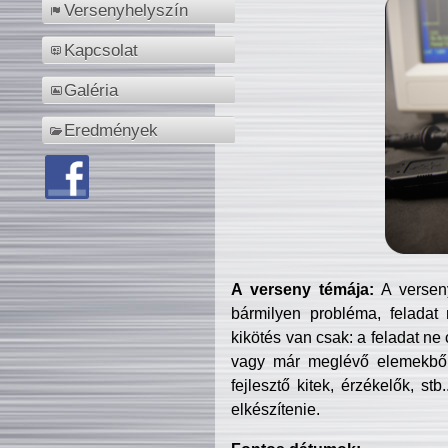
Versenyhelyszín
Kapcsolat
Galéria
Eredmények
A verseny témája:
A verseny
bármilyen probléma, feladat
kikötés van csak: a feladat ne
vagy már meglévő elemekből ö
fejlesztő kitek, érzékelők, st
elkészítenie.