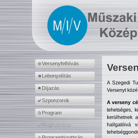
Versenyfelhívás
Versen
Lebonyolítás
A Szegedi Tu
Díjazás
Versenyt közé
Szponzorok
A verseny cél
tehetséges, k
Program
kerülhetnek 
hallgatóivá 
Regisztráció
tehetséggondo
Programbizottság