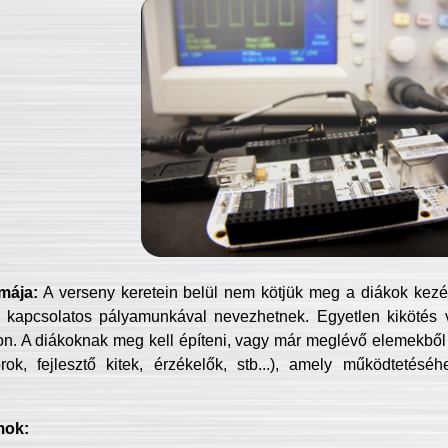
mája:
A verseny keretein belül nem kötjük meg a diákok kezét 
 kapcsolatos pályamunkával nevezhetnek. Egyetlen kikötés 
jon. A diákoknak meg kell építeni, vagy már meglévő elemekből ö
ok, fejlesztő kitek, érzékelők, stb...), amely működtetésé
mok: