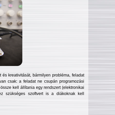
és kreativitását, bármilyen probléma, feladat
van csak: a feladat ne csupán programozási
ssze kell állítania egy rendszert (elektronikai
hez szükséges szoftvert is a diákoknak kell