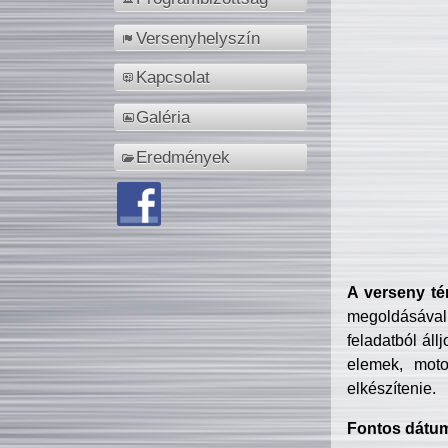
Versenyhelyszín
Kapcsolat
Galéria
Eredmények
A verseny té
megoldásával
feladatból áll
elemek, motor
elkészítenie.
Fontos dátu