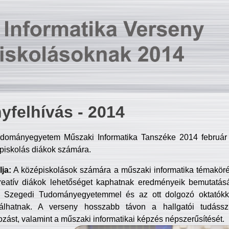
yfelhívás - 2014
dományegyetem Műszaki Informatika Tanszéke 2014 február 2
piskolás diákok számára.
ja:
A középiskolások számára a műszaki informatika témakör
reatív diákok lehetőséget kaphatnak eredményeik bemutatásá
a Szegedi Tudományegyetemmel és az ott dolgozó oktatókka
válhatnak. A verseny hosszabb távon a hallgatói tudásszi
zást, valamint a műszaki informatikai képzés népszerűsítését.