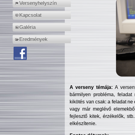
Versenyhelyszín
Kapcsolat
Galéria
Eredmények
A verseny témája:
A verseny
bármilyen probléma, feladat
kikötés van csak: a feladat ne
vagy már meglévő elemekből ö
fejlesztő kitek, érzékelők, st
elkészítenie.