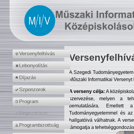
Versenyfelhívás
Versenyfelhív
Lebonyolítás
A Szegedi Tudományegyetem M
Díjazás
Műszaki Informatikai Versenyt
Szponzorok
A verseny célja:
A középiskol
szervezése, melyen a tehe
Program
bemutatására. Emellett 
Tudományegyetemmel és az o
Regisztráció
hallgatóivá válhatnak. A verse
Programbizottság
támogatja a tehetséggondozást