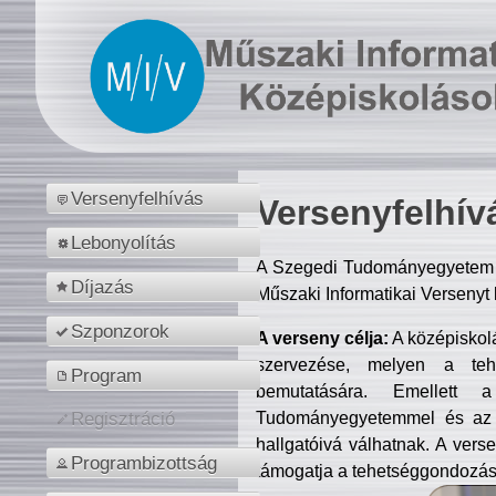
Versenyfelhívás
Versenyfelhív
Lebonyolítás
A Szegedi Tudományegyetem M
Díjazás
Műszaki Informatikai Versenyt
Szponzorok
A verseny célja:
A középiskol
szervezése, melyen a tehe
Program
bemutatására. Emellett 
Tudományegyetemmel és az o
Regisztráció
hallgatóivá válhatnak. A verse
Programbizottság
támogatja a tehetséggondozást