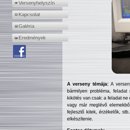
Versenyhelyszín
Kapcsolat
Galéria
Eredmények
A verseny témája:
A verseny
bármilyen probléma, feladat
kikötés van csak: a feladat ne
vagy már meglévő elemekből ö
fejlesztő kitek, érzékelők, st
elkészítenie.