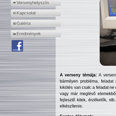
Versenyhelyszín
Kapcsolat
Galéria
Eredmények
A verseny témája:
A verseny
bármilyen probléma, feladat
kikötés van csak: a feladat ne
vagy már meglévő elemekből ö
fejlesztő kitek, érzékelők, st
elkészítenie.