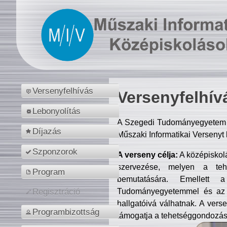
Versenyfelhívás
Versenyfelhív
Lebonyolítás
A Szegedi Tudományegyetem M
Díjazás
Műszaki Informatikai Versenyt
Szponzorok
A verseny célja:
A középiskol
szervezése, melyen a tehe
Program
bemutatására. Emellett 
Tudományegyetemmel és az o
Regisztráció
hallgatóivá válhatnak. A verse
Programbizottság
támogatja a tehetséggondozást