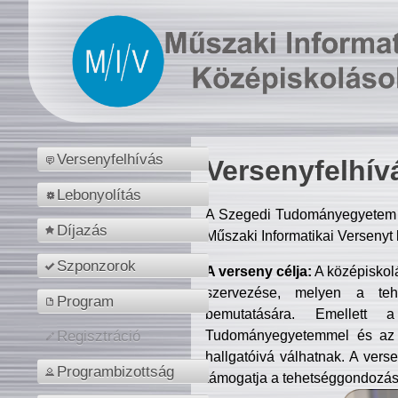
Versenyfelhívás
Versenyfelhív
Lebonyolítás
A Szegedi Tudományegyetem M
Díjazás
Műszaki Informatikai Versenyt
Szponzorok
A verseny célja:
A középiskol
szervezése, melyen a tehe
Program
bemutatására. Emellett 
Tudományegyetemmel és az o
Regisztráció
hallgatóivá válhatnak. A verse
Programbizottság
támogatja a tehetséggondozást