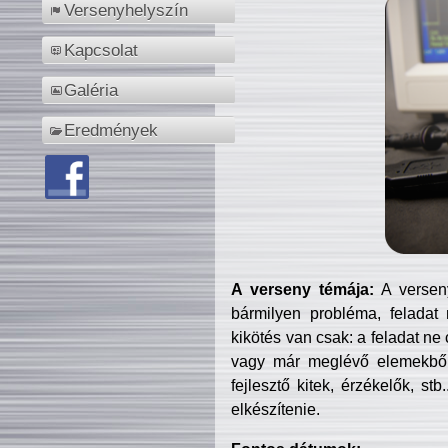
Versenyhelyszín
Kapcsolat
Galéria
Eredmények
A verseny témája:
A verseny
bármilyen probléma, feladat
kikötés van csak: a feladat ne
vagy már meglévő elemekből ö
fejlesztő kitek, érzékelők, st
elkészítenie.